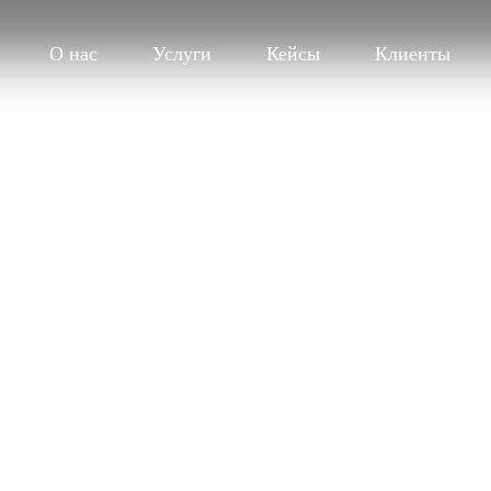
О нас
Услуги
Кейсы
Клиенты
е проекты
ми и селебри